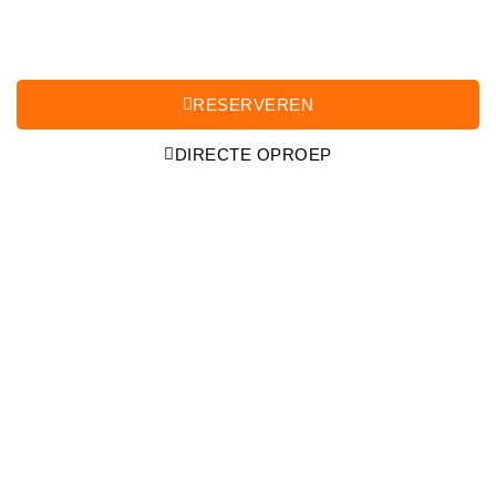
HENGELO
Home
Schiphol
Taxi Services in Hengelo
RESERVEREN
DIRECTE OPROEP