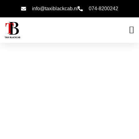
info@taxiblackcab.nl
074-8200242