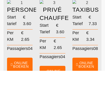
PERSONENAUTO
PRIVÉ
TAXIBUS
CHAUFFEUR
Start
€
Start
€
tarief
3.60
Tarief
7.33
Start
€
Tarief
3.60
Per
€
Per
€
KM
2.65
KM
3.34
Per
€
KM
2.65
Passagiers
04
Passagiers
08
Passagiers
04
ONLINE
ONLINE
BOEKEN
BOEKEN
ONLINE
BOEKEN