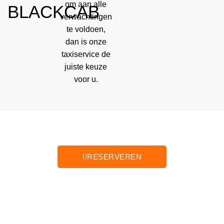
om aan alle
BLACKCAB
verwachtingen
te voldoen,
dan is onze
taxiservice de
juiste keuze
voor u.
RESERVEREN