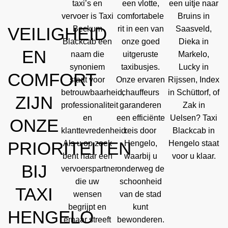
taxi’s en
een vlotte,
een uitje naar
vervoer is Taxi
comfortabele
Bruins in
VEILIGHEID
Beckum
rit in een van
Saasveld,
Blackcab een
onze goed
Dieka in
EN
naam die
uitgeruste
Markelo,
synoniem
taxibusjes.
Lucky in
COMFORT
staat voor
Onze ervaren
Rijssen, Index
betrouwbaarheid,
chauffeurs
in Schüttorf, of
ZIJN
professionaliteit
garanderen
Zak in
en
een efficiënte
Uelsen? Taxi
ONZE
klanttevredenheid.
reis door
Blackcab in
PRIORITEITEN
Als u op zoek
Hengelo,
Hengelo staat
bent naar een
waarbij u
voor u klaar.
BIJ
vervoerspartner
onderweg de
die uw
schoonheid
TAXI
wensen
van de stad
begrijpt en
kunt
HENGELO
ernaar streeft
bewonderen.