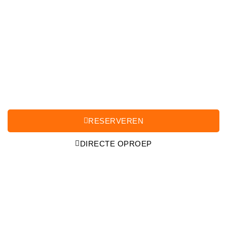
TAXIBUS
HENGELO
Home
Taxibus
RESERVEREN
DIRECTE OPROEP