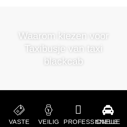
Waarom kiezen voor
Taxibusje van taxi
blackcab
VASTE
VEILIG
PROFESSIONELE
SNELLE