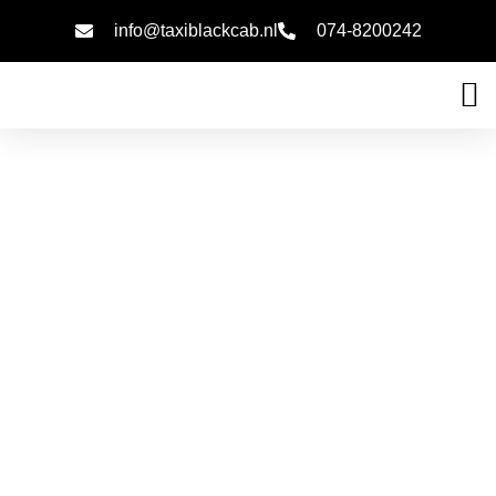
info@taxiblackcab.nl
074-8200242